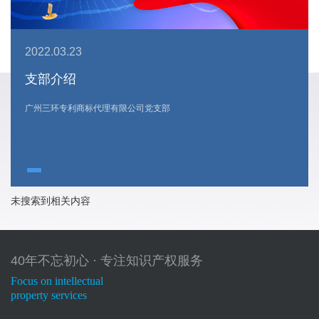
2022.03.23
支部介绍
广州三环专利商标代理有限公司党支部
01
02
03
04
05
06
未搜索到相关内容
首页
关于我
业务领
公司团
经典案
新闻资
们
域
队
例
讯
40年不忘初心 · 专注知识产权服务
Focus on intellectual
企业介绍
专利业务
专业人才
公司新闻
property services
企业荣誉
商标业务
研究专著
行业资讯