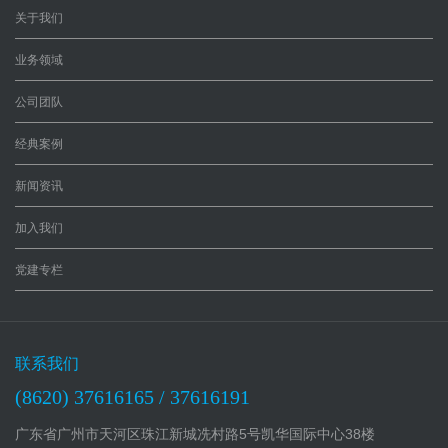
服务客户
版权服务
关于我们
分支机构
诉讼服务
业务领域
联系我们
贯标服务
专利快贷
公司团队
知识产权培
经典案例
训
知识产权其
新闻资讯
他服务
加入我们
党建专栏
联系我们
(8620) 37616165 / 37616191
广东省广州市天河区珠江新城冼村路5号凯华国际中心38楼