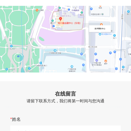
01
02
03
04
05
06
首页
关于我
业务领
公司团
经典案
新闻资
们
域
队
例
讯
企业介绍
专利业务
专业人才
公司新闻
在线留言
企业荣誉
商标业务
研究专著
行业资讯
请留下联系方式，我们将第一时间与您沟通
服务客户
版权服务
分支机构
诉讼服务
*
姓名
联系我们
贯标服务
专利快贷