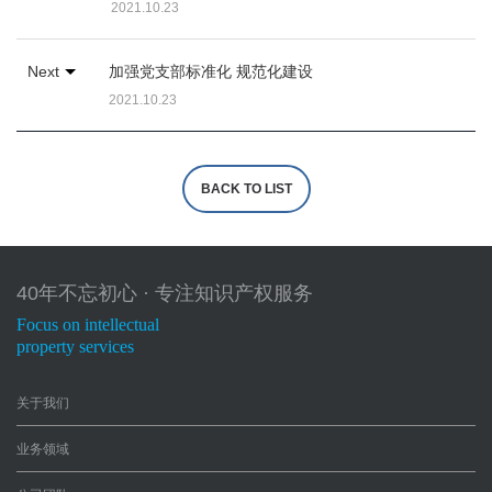
2021.10.23
Next
加强党支部标准化 规范化建设
2021.10.23
01
02
03
04
05
06
BACK TO LIST
40年不忘初心 · 专注知识产权服务
首页
关于我
业务领
公司团
经典案
新闻资
Focus on intellectual
们
域
队
例
讯
property services
关于我们
企业介绍
专利业务
专业人才
公司新闻
企业荣誉
商标业务
研究专著
行业资讯
业务领域
服务客户
版权服务