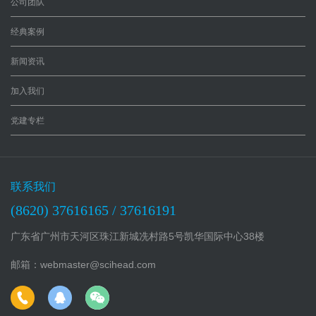
公司团队
分支机构
诉讼服务
联系我们
贯标服务
经典案例
专利快贷
新闻资讯
知识产权培
训
加入我们
知识产权其
党建专栏
他服务
联系我们
(8620) 37616165 / 37616191
广东省广州市天河区珠江新城冼村路5号凯华国际中心38楼
邮箱：webmaster@scihead.com