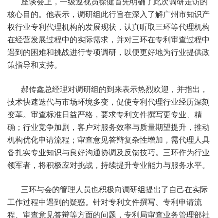
座谈会上，一级巡视员徐健首先明确了此次调研走访的
核心目的。他表示，调研组此行旨在深入了解广州市知识产
权行业专利代理机构的发展现状，认真听取三环等代理机构
在经营发展过程中的实际需求，并对三环在专利审查过程中
遇到的困难和挑战进行专项调研，以便更好地为行业提供政
策指导和支持。
郝传鑫总经理对调研组的到来表示热烈欢迎，并指出，
技术快速迭代与市场环境多变，促使专利代理行业经历深刻
变革。审查标准日益严格，要求专利文件撰写更专业、精
01
02
03
04
05
06
确；行业竞争加剧，客户对服务效率与质量期望提升，推动
机构优化申请流程；审查意见答辩复杂性增加，需代理人具
备扎实专业知识与良好沟通协调及反馈技巧。三环作为行业
领军者，将积极应对挑战，持续提升专业能力与服务水平。
首页
关于我
业务领
公司团
经典案
新闻资
三环与会的管理人员也积极向调研组提出了自己在实际
们
域
队
例
讯
工作过程中遇到的疑惑。针对专利文件撰写、专利申请流
程、审查意见答辩等方面的问题，专利局审查业务管理部社