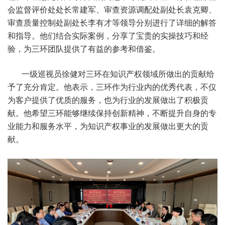
企业介绍
专利业务
专业人才
公司新闻
会监督评价处处长常建军、审查资源调配处副处长袁克卿、
企业荣誉
商标业务
研究专著
行业资讯
审查质量控制处副处长李有才等领导分别进行了详细的解答
服务客户
版权服务
和指导。他们结合实际案例，分享了宝贵的实操技巧和经
分支机构
诉讼服务
验，为三环团队提供了有益的参考和借鉴。
联系我们
贯标服务
一级巡视员徐健对三环在知识产权领域所做出的贡献给
专利快贷
予了充分肯定。他表示，三环作为行业内的优秀代表，不仅
知识产权培
为客户提供了优质的服务，也为行业的发展做出了积极贡
训
献。他希望三环能够继续保持创新精神，不断提升自身的专
知识产权其
业能力和服务水平，为知识产权事业的发展做出更大的贡
他服务
献。